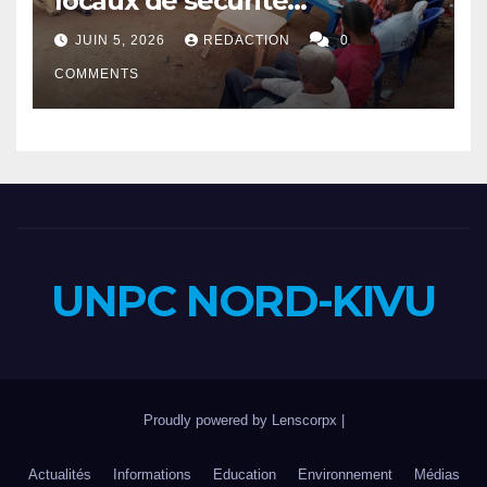
locaux de sécurité
rapprochent autorités et
JUIN 5, 2026
REDACTION
0
population
COMMENTS
UNPC NORD-KIVU
Proudly powered by Lenscorpx
|
Actualités
Informations
Education
Environnement
Médias