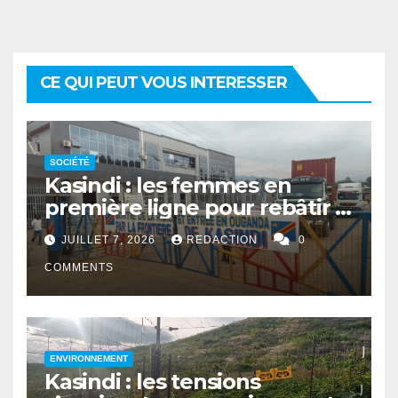
CE QUI PEUT VOUS INTERESSER
SOCIÉTÉ
Kasindi : les femmes en
première ligne pour rebâtir la
cohésion sociale
JUILLET 7, 2026
REDACTION
0
COMMENTS
ENVIRONNEMENT
Kasindi : les tensions