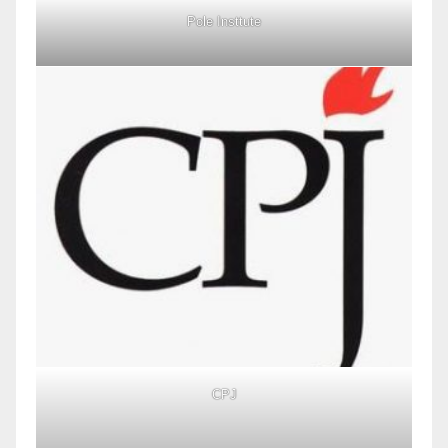
Pole Insttute
CPJ