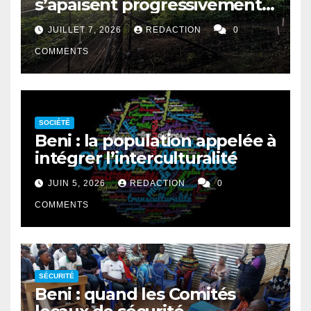
s’apaisent progressivement
entre le PNVi et les
JUILLET 7, 2026
REDACTION
0
agriculteurs
COMMENTS
SOCIÉTÉ
Beni : la population appelée à
intégrer l’interculturalité
JUIN 5, 2026
REDACTION
0
COMMENTS
SÉCURITÉ
Beni : quand les Comités