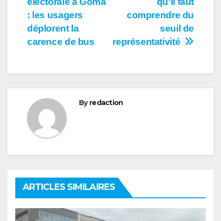
électorale à Goma
qu’il faut
de
: les usagers
comprendre du
l’article
déplorent la
seuil de
carence de bus
représentativité
By
redaction
ARTICLES SIMILAIRES