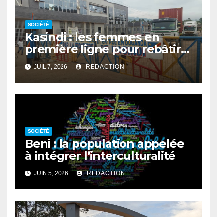
SOCIÉTÉ
Kasindi : les femmes en
première ligne pour rebâtir
la cohésion sociale
JUIL 7, 2026
REDACTION
SOCIÉTÉ
Beni : la population appelée
à intégrer l’interculturalité
JUIN 5, 2026
REDACTION