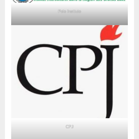
Pole Insttute
CPJ