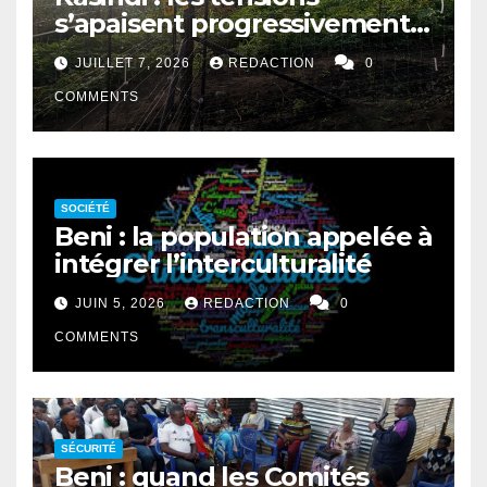
s’apaisent progressivement
entre le PNVi et les
JUILLET 7, 2026
REDACTION
0
agriculteurs
COMMENTS
SOCIÉTÉ
Beni : la population appelée à
intégrer l’interculturalité
JUIN 5, 2026
REDACTION
0
COMMENTS
SÉCURITÉ
Beni : quand les Comités