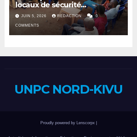
locaux de sécurité
rapprochent autorités et
JUIN 5, 2026
REDACTION
0
population
COMMENTS
UNPC NORD-KIVU
Proudly powered by Lenscorpx
|