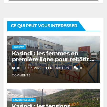
CE QUI PEUT VOUS INTERESSER
SOCIÉTÉ
Kasindi : les femmes en
première ligne pour rebâtir la
cohésion sociale
JUILLET 7, 2026
REDACTION
0
COMMENTS
ENVIRONNEMENT
Kasindi : les tensions