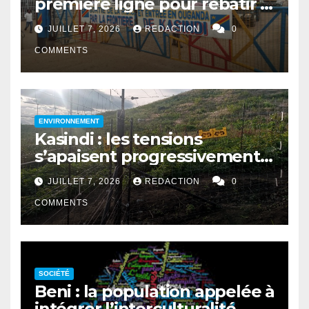
première ligne pour rebâtir la
cohésion sociale
JUILLET 7, 2026
REDACTION
0
COMMENTS
ENVIRONNEMENT
Kasindi : les tensions
s’apaisent progressivement
entre le PNVi et les
JUILLET 7, 2026
REDACTION
0
agriculteurs
COMMENTS
SOCIÉTÉ
Beni : la population appelée à
intégrer l’interculturalité