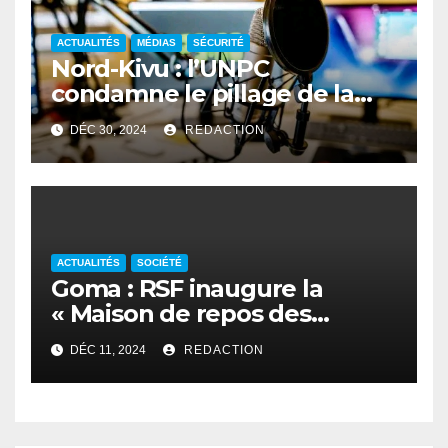
ACTUALITÉS
MÉDIAS
SÉCURITÉ
Nord-Kivu : l’UNPC
condamne le pillage de la
Radio communautaire de
DÉC 30, 2024
REDACTION
Buleusa
ACTUALITÉS
SOCIÉTÉ
Goma : RSF inaugure la
« Maison de repos des
journalistes déplacés »
DÉC 11, 2024
REDACTION