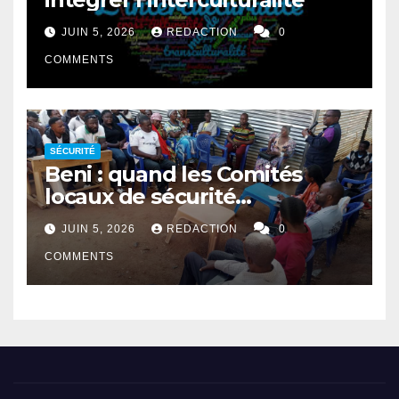
JUIN 5, 2026
REDACTION
0
COMMENTS
SÉCURITÉ
Beni : quand les Comités
locaux de sécurité
rapprochent autorités et
JUIN 5, 2026
REDACTION
0
population
COMMENTS