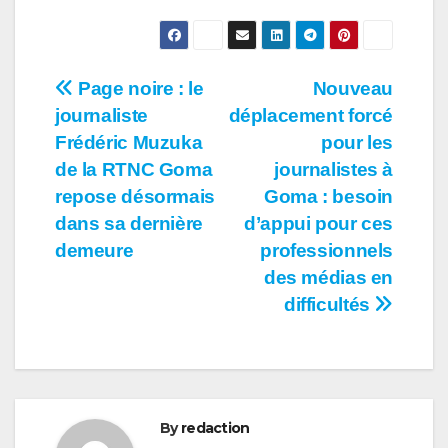
Navigation
Page noire : le
Nouveau
journaliste
déplacement forcé
de
Frédéric Muzuka
pour les
l’article
de la RTNC Goma
journalistes à
repose désormais
Goma : besoin
dans sa dernière
d’appui pour ces
demeure
professionnels
des médias en
difficultés
By
redaction