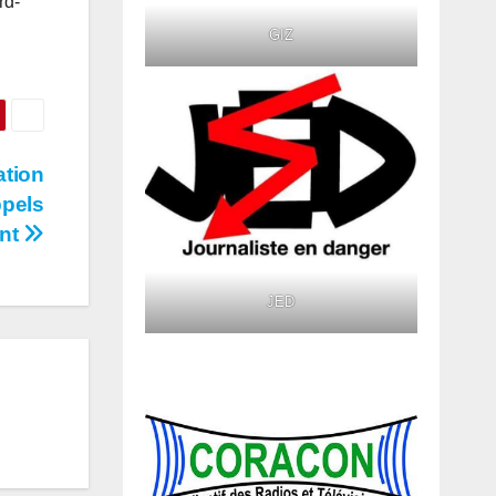
rd-
GIZ
ation
ppels
ent
JED