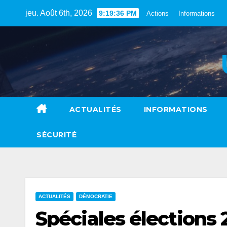
Skip
jeu. Août 6th, 2026
9:19:37 PM
Actions
Informations
to
content
ACTUALITÉS
INFORMATIONS
SÉCURITÉ
ACTUALITÉS
DÉMOCRATIE
Spéciales élections 