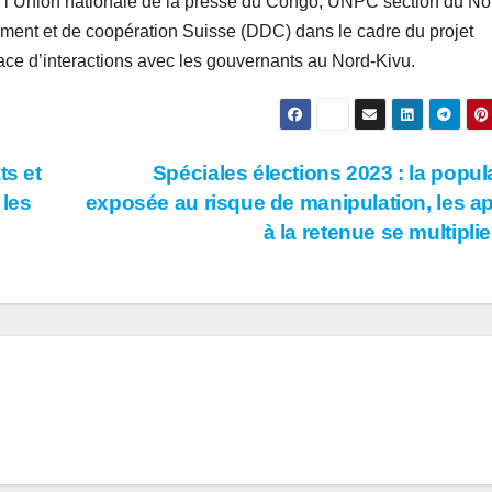
de l’Union nationale de la presse du Congo, UNPC section du No
ement et de coopération Suisse (DDC) dans le cadre du projet
pace d’interactions avec les gouvernants au Nord-Kivu.
ts et
Spéciales élections 2023 : la popul
 les
exposée au risque de manipulation, les a
à la retenue se multipli