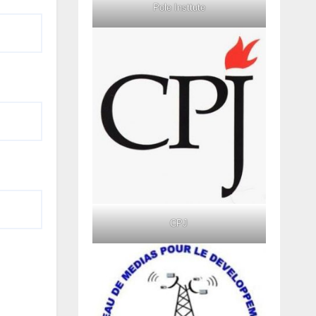
Pole Insttute
CPJ