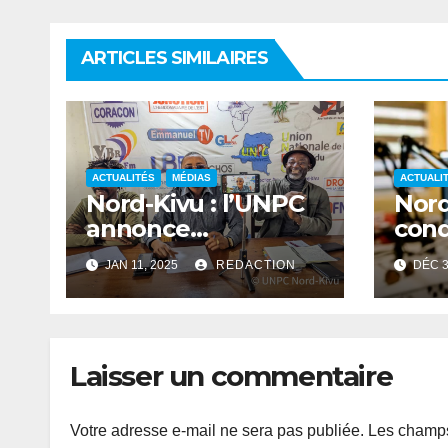
ARTICLES SIMILAIRES
ACTUALITÉS
MÉDIAS
ACTUALI
Nord-Kivu : l’UNPC
Nord
annonce
con
l’identification des
pill
JAN 11, 2025
REDACTION
DÉC 3
journalistes
com
professionnels et
Bul
leurs assimilés
Laisser un commentaire
Votre adresse e-mail ne sera pas publiée.
Les champs