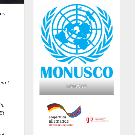
ées
ra-t-
MONUSCO
in.
Et