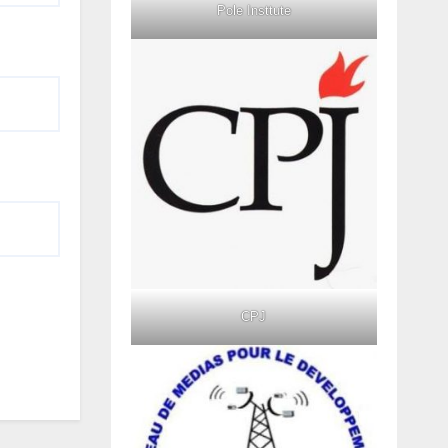
Pole Insttute
CPJ