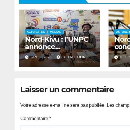
ACTUALITÉS
MÉDIAS
ACTUALI
Nord-Kivu : l’UNPC
Nord
annonce
con
l’identification des
pill
JAN 11, 2025
REDACTION
DÉC 3
journalistes
com
professionnels et
Bul
leurs assimilés
Laisser un commentaire
Votre adresse e-mail ne sera pas publiée.
Les champs
Commentaire
*