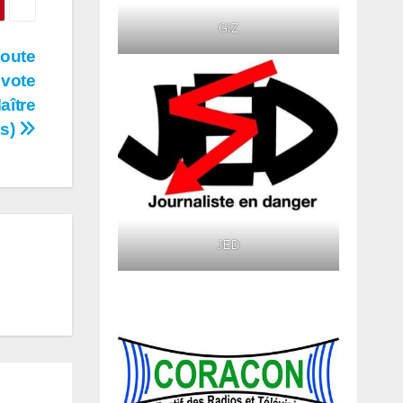
GIZ
toute
 vote
aître
s)
JED