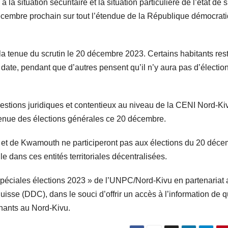
la situation sécuritaire et la situation particulière de l’état de 
décembre prochain sur tout l’étendue de la République démocrat
 la tenue du scrutin le 20 décembre 2023. Certains habitants res
 date, pendant que d’autres pensent qu’il n’y aura pas d’électio
tions juridiques et contentieux au niveau de la CENI Nord-Ki
 tenue des élections générales ce 20 décembre.
si et de Kwamouth ne participeront pas aux élections du 20 déc
ile dans ces entités territoriales décentralisées.
 Spéciales élections 2023 » de l’UNPC/Nord-Kivu en partenariat
isse (DDC), dans le souci d’offrir un accès à l’information de q
rnants au Nord-Kivu.