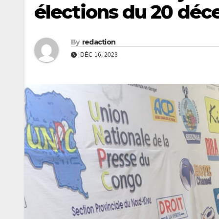
élections du 20 dé
By
redaction
DÉC 16, 2023