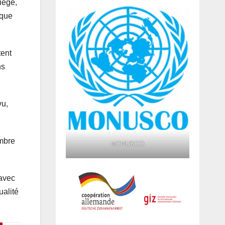
siège,
ique
tent
ns
vu,
embre
MONUSCO
 avec
ualité