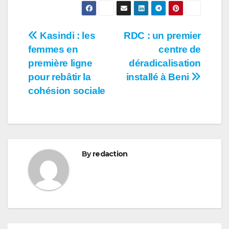
Navigation
Kasindi : les
RDC : un premier
femmes en
centre de
de
première ligne
déradicalisation
l’article
pour rebâtir la
installé à Beni
cohésion sociale
By
redaction