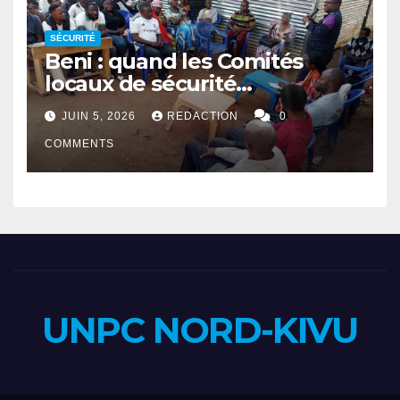
SÉCURITÉ
Beni : quand les Comités
locaux de sécurité
rapprochent autorités et
JUIN 5, 2026
REDACTION
0
population
COMMENTS
UNPC NORD-KIVU