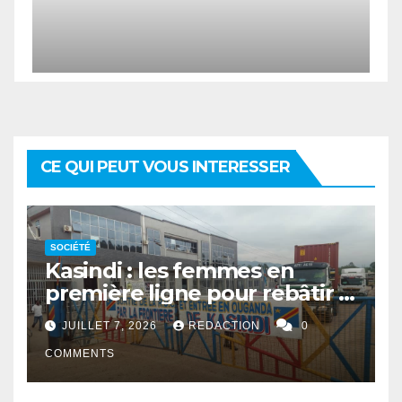
CE QUI PEUT VOUS INTERESSER
SOCIÉTÉ
Kasindi : les femmes en
première ligne pour rebâtir la
cohésion sociale
JUILLET 7, 2026
REDACTION
0
COMMENTS