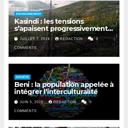
ENVIRONNEMENT
Kasindi : les tensions
s’apaisent progressivement
entre le PNVi et les
JUILLET 7, 2026
REDACTION
0
agriculteurs
COMMENTS
SOCIÉTÉ
Beni : la population appelée à
intégrer l’interculturalité
JUIN 5, 2026
REDACTION
0
COMMENTS