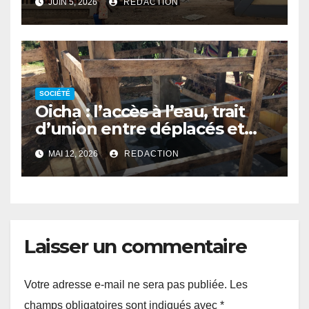
JUIN 5, 2026
REDACTION
SOCIÉTÉ
Oicha : l’accès à l’eau, trait
d’union entre déplacés et
populations hôtes
MAI 12, 2026
REDACTION
Laisser un commentaire
Votre adresse e-mail ne sera pas publiée.
Les
champs obligatoires sont indiqués avec
*