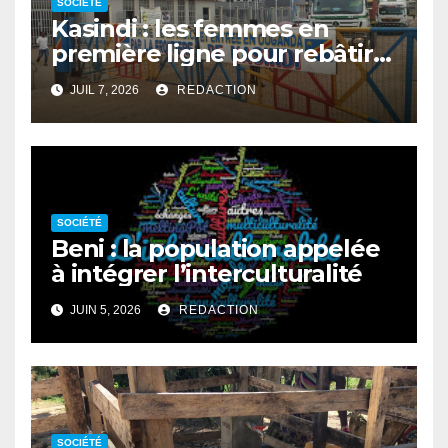
SOCIÉTÉ
Kasindi : les femmes en
première ligne pour rebâtir
la cohésion sociale
JUIL 7, 2026
REDACTION
SOCIÉTÉ
Beni : la population appelée
à intégrer l’interculturalité
JUIN 5, 2026
REDACTION
SOCIÉTÉ