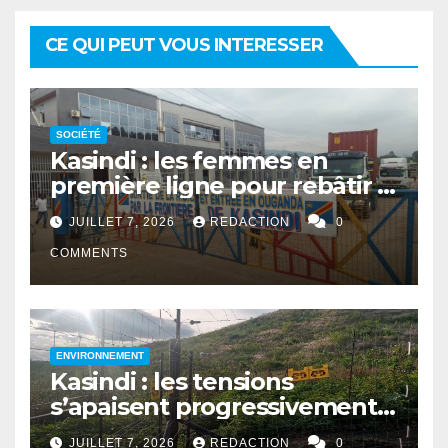
CE QUI PEUT VOUS INTERESSER
SOCIÉTÉ
Kasindi : les femmes en
première ligne pour rebâtir la
cohésion sociale
JUILLET 7, 2026
REDACTION
0
COMMENTS
ENVIRONNEMENT
Kasindi : les tensions
s’apaisent progressivement
entre le PNVi et les
JUILLET 7, 2026
REDACTION
0