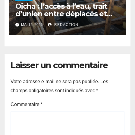
Oicha : l’accès à l’eau, trait
d’union entre déplacés et
populations hôtes
MAI 12, 2026
REDACTION
Laisser un commentaire
Votre adresse e-mail ne sera pas publiée.
Les
champs obligatoires sont indiqués avec
*
Commentaire
*