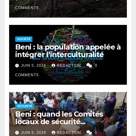
agriculteurs
COMMENTS
SOCIÉTÉ
Beni : la population appelée à
intégrer l’interculturalité
JUIN 5, 2026
REDACTION
0
COMMENTS
SÉCURITÉ
Beni : quand les Comités
locaux de sécurité
rapprochent autorités et
JUIN 5, 2026
REDACTION
0