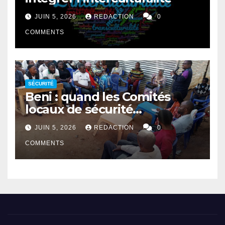
JUIN 5, 2026
REDACTION
0
COMMENTS
SÉCURITÉ
Beni : quand les Comités
locaux de sécurité
rapprochent autorités et
JUIN 5, 2026
REDACTION
0
population
COMMENTS