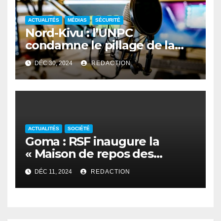
ACTUALITÉS
MÉDIAS
SÉCURITÉ
Nord-Kivu : l’UNPC
condamne le pillage de la
Radio communautaire de
DÉC 30, 2024
REDACTION
Buleusa
ACTUALITÉS
SOCIÉTÉ
Goma : RSF inaugure la
« Maison de repos des
journalistes déplacés »
DÉC 11, 2024
REDACTION