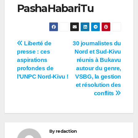
PashaHabariTu
Navigation
Liberté de
30 journalistes du
presse : ces
Nord et Sud-Kivu
de
aspirations
réunis à Bukavu
l’article
profondes de
autour du genre,
l’UNPC Nord-Kivu !
VSBG, la gestion
et résolution des
conflits
By
redaction