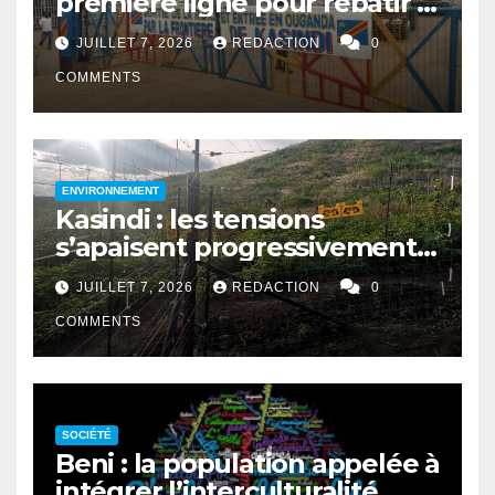
première ligne pour rebâtir la
cohésion sociale
JUILLET 7, 2026
REDACTION
0
COMMENTS
ENVIRONNEMENT
Kasindi : les tensions
s’apaisent progressivement
entre le PNVi et les
JUILLET 7, 2026
REDACTION
0
agriculteurs
COMMENTS
SOCIÉTÉ
Beni : la population appelée à
intégrer l’interculturalité