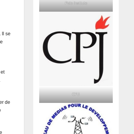
Pole Insttute
Il se
Le
 et
a
CPJ
er de
e
le