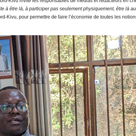
d-Kivu invite les responsables de médias et rédacteurs en che
te à être là, à participer pas seulement physiquement, être là au
rd-Kivu, pour permettre de faire l’économie de toutes les notion