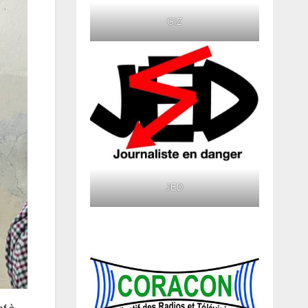
GIZ
JED