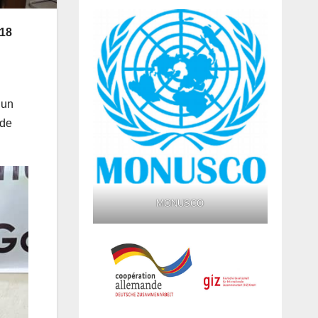
 18
 un
 de
MONUSCO