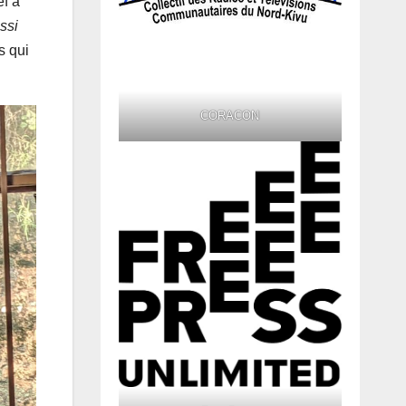
f à
ssi
s qui
CORACON