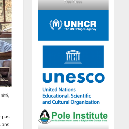
Free Press
nité,
z pas
s ans