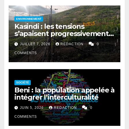
ENVIRONNEMENT
Kasindi : les tensions
s’apaisent progressivement
entre le PNVi et les
JUILLET 7, 2026
REDACTION
0
agriculteurs
COMMENTS
SOCIÉTÉ
Beni : la population appelée à
intégrer l’interculturalité
JUIN 5, 2026
REDACTION
0
COMMENTS