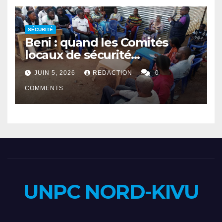
SÉCURITÉ
Beni : quand les Comités
locaux de sécurité
rapprochent autorités et
JUIN 5, 2026
REDACTION
0
population
COMMENTS
UNPC NORD-KIVU