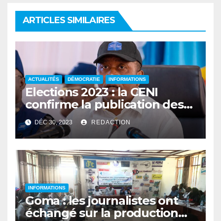
ARTICLES SIMILAIRES
ACTUALITÉS
DÉMOCRATIE
INFORMATIONS
Elections 2023 : la CENI
confirme la publication des
résultats provisoires ce
DÉC 30, 2023
REDACTION
dimanche
INFORMATIONS
Goma : les journalistes ont
échangé sur la production