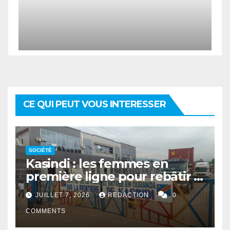
CE QUI PEUT VOUS INTERESSER
SOCIÉTÉ
Kasindi : les femmes en
première ligne pour rebâtir la
cohésion sociale
JUILLET 7, 2026
REDACTION
0
COMMENTS