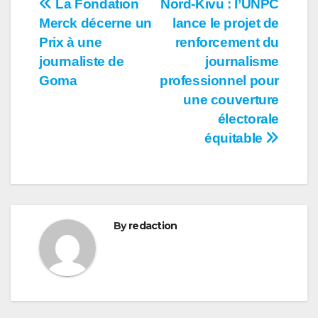
Navigation
La Fondation
Nord-Kivu : l’UNPC
Merck décerne un
lance le projet de
de
Prix à une
renforcement du
l’article
journaliste de
journalisme
Goma
professionnel pour
une couverture
électorale
équitable
By
redaction