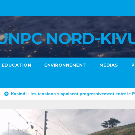
UNPC NORD-KIV
EDUCATION
ENVIRONNEMENT
MÉDIAS
P
es tensions s’apaisent progressivement entre le PNVi et les agricu