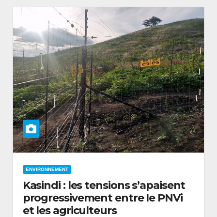
ENVIRONNEMENT
Kasindi : les tensions s’apaisent
progressivement entre le PNVi
et les agriculteurs