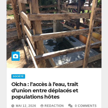
SOCIÉTÉ
Oicha : l’accès à l’eau, trait
d’union entre déplacés et
populations hôtes
MAI 12, 2026
REDACTION
0 COMMENTS