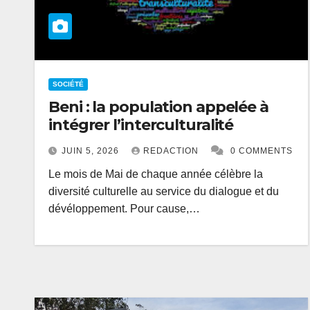
SOCIÉTÉ
Beni : la population appelée à
intégrer l’interculturalité
JUIN 5, 2026
REDACTION
0 COMMENTS
Le mois de Mai de chaque année célèbre la
diversité culturelle au service du dialogue et du
dévéloppement. Pour cause,…