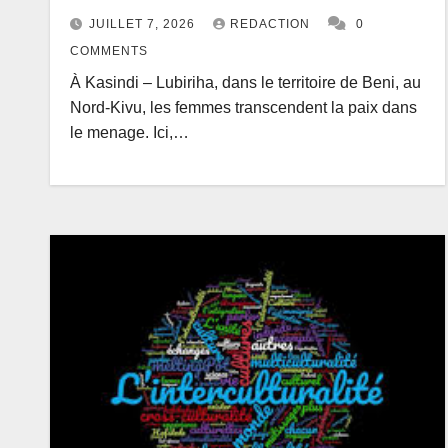
JUILLET 7, 2026
REDACTION
0
COMMENTS
À Kasindi – Lubiriha, dans le territoire de Beni, au
Nord-Kivu, les femmes transcendent la paix dans
le menage. Ici,…