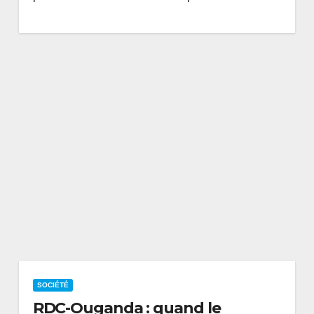
SOCIÉTÉ
RDC-Ouganda : quand le