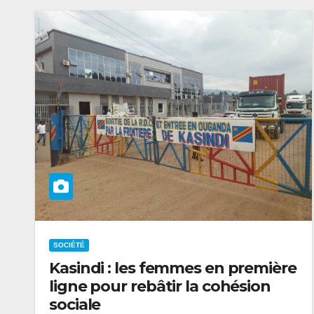
SOCIÉTÉ
Kasindi : les femmes en première
ligne pour rebâtir la cohésion
sociale